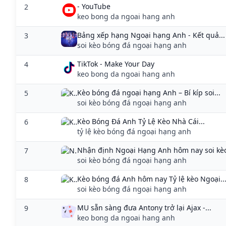
- YouTube
2
keo bong da ngoai hang anh
Bảng xếp hạng Ngoại hạng Anh - Kết quả...
3
soi kèo bóng đá ngoại hạng anh
TikTok - Make Your Day
4
keo bong da ngoai hang anh
Kèo bóng đá ngoại hạng Anh – Bí kíp soi...
5
soi kèo bóng đá ngoại hạng anh
Kèo Bóng Đá Anh Tỷ Lệ Kèo Nhà Cái...
6
tỷ lệ kèo bóng đá ngoại hạng anh
Nhận định Ngoại Hạng Anh hôm nay soi kèo
7
soi kèo bóng đá ngoại hạng anh
Kèo bóng đá Anh hôm nay Tỷ lệ kèo Ngoại..
8
soi kèo bóng đá ngoại hạng anh
MU sẵn sàng đưa Antony trở lại Ajax -...
9
keo bong da ngoai hang anh