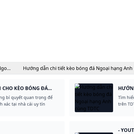
Ngoại
Hướng dẫn chi tiết kèo bóng đá Ngoại hạng Anh
TDTC
 1 CHO KÈO BÓNG ĐÁ
HƯỚNG
CÙNG 
ững bí quyết quan trọng để
Tìm hiể
 xác tại nhà cái uy tín
trên TD
toàn và
- YOU