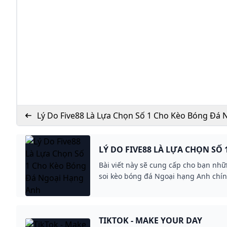
Lý Do Five88 Là Lựa Chọn Số 1 Cho Kèo Bóng Đá 
Hạng Anh
LÝ DO FIVE88 LÀ LỰA CHỌN SỐ
NGOẠI HẠNG ANH
Bài viết này sẽ cung cấp cho bạn nh
soi kèo bóng đá Ngoại hạng Anh chính
Five88.
TIKTOK - MAKE YOUR DAY