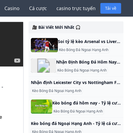
Casino
Cá cược
casino trực tuyến
Tải về
🎥 Bài Viết Mới Nhất 🎧
Soi tỷ lệ kèo Arsenal vs Liverpool (23h30 ngày 27/10) Ngoại hạng Anh 2024-2025 Soi kèo Arsenal vs Liverpool (23h30 ngày 27/10), vòng 9 Ngoại hạng Anh 2024-2025. Phân tích tỷ lệ cược trận Arsenal vs Liverpool chính xác nhất trên Báo Giao thông. Duy Anh - 27/10/2024, 06:23 Nhận định, soi tỷ lệ Arsenal vs Liverpool (23h30 ngày 27/10), vòng 9 Ngoại hạng Anh 2024-2025. Phân tích tỷ lệ cược trận Arsenal vs Liverpool chính xác nhất trên Báo Giao thông. Arsenal đang có dấu hiệu chững lại khi có những kết quả thiếu tích cực trong 2 trận gần nhất.
Kèo Bóng Đá Ngoại Hạng Anh
Nhận Định Bóng Đá Hôm Nay Dự Đoán Tỷ Số Chính Xác Từ Chuyên Gia - Bongdaplus.vn Nhận định bóng đá hôm nay và ngày mai - Dự đoán tỷ số, tỷ lệ, soi kèo, nhận định, đội hình nhanh và chính xác nhất
Kèo Bóng Đá Ngoại Hạng Anh
Nhận định Leicester City vs Nottingham Forest (2h00 26/10) vòng 9 Ngoại hạng Anh: Trận hòa tưng bừng Nhận định, soi tỷ lệ Leicester City vs Nottingham Forest (2h00, 26/10). Dự đoán tỷ số, đội hình dự kiến trận Leicester City vs Nottingham Forest, vòng 9 giải bóng đá Ngoại hạng Anh/Premier League 2024/25. Cập nhật: 06:39 | 25/10/2024Theo dõi KTCK trên Chia sẻ Nhận định, soi tỷ lệ Leicester City vs Nottingham Forest (2h00, 26/10). Dự đoán tỷ số, đội hình dự kiến trận Leicester City vs Nottingham Forest, vòng 9 giải bóng đá Ngoại hạng Anh/Premier League 2024/25.
 -
Kèo Bóng Đá Ngoại Hạng Anh
Kèo bóng đá hôm nay - Tỷ lệ cược bóng đá - Kèo nhà cái Tỷ lệ kèo bóng đá - Xem tỷ lệ bóng đá hôm nay, tỉ lệ cược bóng đá, kèo nhà cái trực tuyến, tỷ lệ ma cao, châu Á mới nhất. BXH BXH BXH BXH BXH BXH BXH BXH BXH BXH BXH BXH BXH BXH BXH BXH BXH BXH BXH BXH BXH BXH BXH BXH BXH BXH BXH BXH BXH BXH BXH BXH BXH BXH BXH BXH BXH BXH BXH BXH
Kèo Bóng Đá Ngoại Hạng Anh
e
Kèo bóng đá Ngoại Hạng Anh - Tỷ lệ cá cược bóng đá Anh Kèo Ngoại Hạng Anh mới nhất - Xem tỷ lệ kèo bóng đá Anh cùng những biến động tỷ lệ cá cược bóng đá Ngoại hạng Anh hôm nay. Vòng 1Vòng 2Vòng 3Vòng 4Vòng 5Vòng 6Vòng 7Vòng 8Vòng 9Vòng 10Vòng 11Vòng 12Vòng 13Vòng 14Vòng 15Vòng 16Vòng 17Vòng 18Vòng 19Vòng 20Vòng 21Vòng 22Vòng 23Vòng 24Vòng 25Vòng 26Vòng 27Vòng 28Vòng 29Vòng 30Vòng 31Vòng 32Vòng 33Vòng 34Vòng 35Vòng 36Vòng 37Vòng 38 Tỷ lệ kèo Ngoại Hạng Anh Tỷ lệ kèo Hạng Nhất Anh Tỷ lệ kèo Liên Đoàn Anh Tỷ lệ kèo Cúp FA Tỷ lệ kèo Emirates Cup Tỷ lệ kèo England Conference Tỷ lệ kèo FA Trophy Tỷ lệ kèo Football League Trophy Tỷ lệ kèo League One Tỷ lệ kèo Nữ Anh Tỷ lệ kèo Siêu Cúp Anh Tỷ lệ kèo Cúp Johnstones Tỷ lệ kèo League Two Tỷ lệ kèo Cúp Liên Đoàn U21 Anh Tỷ lệ kèo U23 Anh Kèo bóng đá Ngoại Hạng Anh trực tuyến mới nhất của các trận đấu ngày hôm nay ngày 15/03/2025 cập nhật liên tục theo thời gian thực, theo múi giờ của Việt Nam.
Kèo Bóng Đá Ngoại Hạng Anh