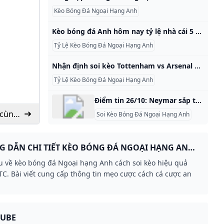
Kèo Bóng Đá Ngoại Hạng Anh
Kèo bóng đá Anh hôm nay tỷ lệ nhà cái 5 keonhacai Anh 7m 24h Kèo bóng đá Anh hôm nay và ngày mai: Xem tỷ lệ bóng đá Anh trực tuyến tối và đêm nay. Cập nhật keonhacai 5, 7m cn bóng đá Anh, tỷ lệ nhà cái bóng đá Anh Ngoại Hạng Anh, VĐQG Anh - Hạng nhất H1 - Hạng 2 H2 - Hạng 3 H3 Anh. Tỷ lệ kèo nhà cái bóng đá Anh Xem tất cả Ngoại Hạng Anh Cúp FA Cúp Liên Đoàn Anh Hạng nhất Anh Hạng 2 Anh Ryman League Hạng 5 Anh England U21 Professional Development League 2 Cúp FA Vase cúp u21 liên đoàn anh VĐQG Anh-Bắc Anh Hạng 3 Anh VĐQG Anh (Phía Nam) Bắc Anh Hạng nhất VĐQG Anh-Nam Anh England U21 Premier League hạng 5 phía Nam Anh hạng 5 Bắc Anh
Tỷ Lệ Kèo Bóng Đá Ngoại Hạng Anh
Nhận định soi kèo Tottenham vs Arsenal 19h30 ngày 2/3 Vòng 29 Ngoại hạng Anh Nhận định, soi kèo bóng đá hôm nay - Tâm điểm của vòng 29 Ngoại hạng Anh hướng về sân Wembley, nơi diễn ra trận derby Bắc London giữa Tottenham và Arsenal. Ngô VũThứ sáu, 01/03/2019 20:00 PM (GMT+7) AA+- Nhận định, soi kèo bóng đá hôm nay - Tâm điểm của vòng 29 Ngoại hạng Anh hướng về sân Wembley, nơi diễn ra trận derby Bắc London giữa Tottenham và Arsenal.
Tỷ Lệ Kèo Bóng Đá Ngoại Hạng Anh
Điểm tin 26/10: Neymar sắp tái hợp với Messi và Suarez; Lý do Pep Guardiola sớm rời Man City - Bongdaplus.vn Điểm tin 26/10: - HLV Hansi Flick lập chiến tích 40 năm có 1 tại El Clasico - Lý do Pep Guardiola sớm rời Man City - Lamine Yamal lập siêu kỷ lục tại El Clasico - Neymar sắp tái hợp với Messi và Suarez - Fenerbahce muốn có Dybala - Arsenal nhắm sao măng Brazil 14:24 - 27/10/2024 Tags:Điểm tin
 cùng
Soi Kèo Bóng Đá Ngoại Hạng Anh
 DẪN CHI TIẾT KÈO BÓNG ĐÁ NGOẠI HẠNG ANH
TDTC
u về kèo bóng đá Ngoại hạng Anh cách soi kèo hiệu quả
TC. Bài viết cung cấp thông tin mẹo cược cách cá cược an
 lợi nhuận cao
TUBE