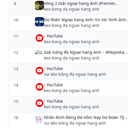
Vòng 2 Giải ngoại hạng Anh (Premier...
9
keo bong da ngoai hang anh
Dự đoán Ngoại hạng Anh: tin tức hình ảnh..
10
keo bong da ngoai hang anh
- YouTube
11
keo bong da ngoai hang anh
Giải bóng đá Ngoại hạng Anh – Wikipedia...
12
keo bong da ngoai hang anh
- YouTube
13
soi kèo bóng đá ngoại hạng anh
- YouTube
14
keo bong da ngoai hang anh
- YouTube
15
keo bong da ngoai hang anh
Nhận Định Bóng Đá Hôm Nay Dự Đoán Tỷ...
16
soi kèo bóng đá ngoại hạng anh