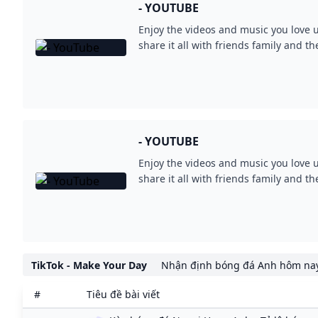
- YOUTUBE
Enjoy the videos and music you love 
share it all with friends family and t
- YOUTUBE
Enjoy the videos and music you love 
share it all with friends family and t
TikTok - Make Your Day
Nhận định bóng đá Anh hôm nay:
#
Tiêu đề bài viết