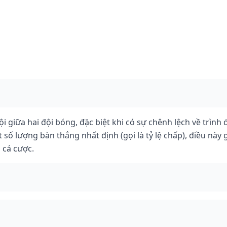
i giữa hai đội bóng, đặc biệt khi có sự chênh lệch về trình 
 lượng bàn thắng nhất định (gọi là tỷ lệ chấp), điều này 
 cá cược.