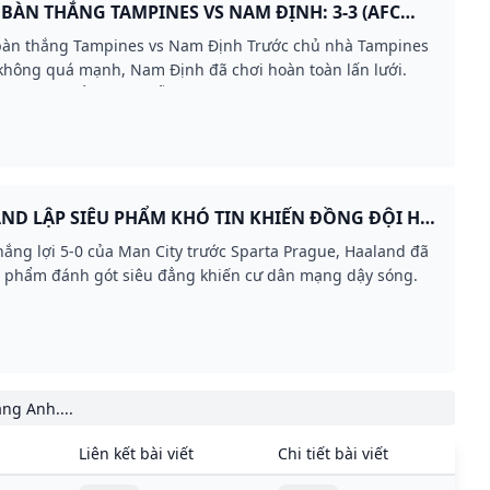
 BÀN THẮNG TAMPINES VS NAM ĐỊNH: 3-3 (AFC
IONS LEAGUE TWO 2024/25) - BONGDAPLUS.VN
àn thắng Tampines vs Nam Định Trước chủ nhà Tampines
không quá mạnh, Nam Định đã chơi hoàn toàn lấn lưới.
n, họ lại để đối thủ dẫn bàn trước và liên tục rơi vào thế
ổi để rồi chia điểm đầy hú vía. Ghi bàn Tampines Rovers:
 (12’), Kunori (24’), Yamashita (62’) Nam Định: Xuân Son
Mpande (42’), Tuấn Anh (76’ Xem thể thao đỉnh cao trên FPT
i: http://fptplay.vn 21:21 - 24/10/2024 Tags:VIDEO bàn thắng
es vs Nam Định
ND LẬP SIÊU PHẨM KHÓ TIN KHIẾN ĐỒNG ĐỘI HÁ
ỒM PEP KHEN LÀ PHI THƯỜNG - BONGDAPLUS.VN
hắng lợi 5-0 của Man City trước Sparta Prague, Haaland đã
u phẩm đánh gót siêu đẳng khiến cư dân mạng dậy sóng.
 24/10/2024 Tags:HaalandMan City
ng Anh....
Liên kết bài viết
Chi tiết bài viết