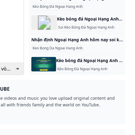
Kèo Bóng Đá Ngoại Hạng Anh
Kèo bóng đá Ngoại Hạng Anh - Tỷ lệ bóng đá Anh 2024 hôm nay Kèo bóng đá Ngoại Hạng Anh 2024 hôm nay. Tỷ lệ kèo nhà cái bóng đá bóng đá Anh đêm nay và ngày mai. Tỷ lệ cá cược trực tuyến Ngoại Hạng Anh chuẩn xác. Xem tất cả Ngoài các chuyên mục chính như Bảng xếp hạng NHA, Lịch thi đấu Ngoại hạng Anh, Kết quả Ngoại hạng Anh,… thì keo nha cai Ngoại hạng Anh cũng được nhiều đọc giả yêu thích.
Soi Kèo Bóng Đá Ngoại Hạng Anh
Nhận định Ngoại Hạng Anh hôm nay soi kèo dự đoán NHA 24h Nhận định Ngoại Hạng Anh hôm nay và ngày mai: Xem tỷ lệ trực tuyến tối và đêm nay. Cập nhật keonhacai 5, 7m cn, soi kèo nhà cái các CLB: Liverpool, Manchester City, Arsenal, Chelsea, Aston Villa… Tỷ lệ kèo nhà cái Châu Âu 24h. Nhận định bóng đá Ngoại Hạng Anh là quá trình phân tích kỹ lưỡng về phong độ đội bóng, lực lượng cầu thủ, chiến thuật và yếu tố bên ngoài như lịch thi đấu, sân bãi.
Keo Bong Da Ngoai Hang Anh
Kèo bóng đá Ngoại Hạng Anh Tỷ lệ bóng đá Anh NHA hôm nay Kèo bóng đá Ngoại Hạng Anh 2023 hôm nay. Tỷ lệ kèo nhà cái bóng đá bóng đá Anh đêm nay và ngày mai. Tỷ lệ cá cược trực tuyến Ngoại Hạng Anh MU, Man City, Arsenal, Chelsea, Liverpool..chuẩn xác. Kèo bóng đá (7314) Kèo 1X2 Kèo Tài/Xỉu 2.5 Kèo 2 đội cùng ghi bàn Kèo chấp Châu Á Kèo bóng đá trong ngày (68) Kèo 1X2 Kèo Tài/Xỉu 2.5
o vòng
Kèo Bóng Đá Ngoại Hạng Anh
TUBE
he videos and music you love upload original content and
t all with friends family and the world on YouTube.