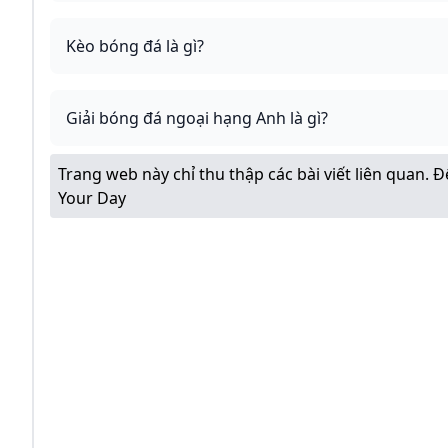
Kèo bóng đá là gì?
Giải bóng đá ngoại hạng Anh là gì?
Trang web này chỉ thu thập các bài viết liên quan. 
Your Day