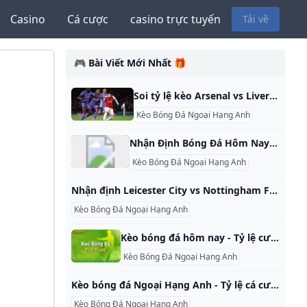
Casino
Cá cược
casino trực tuyến
Tải về
🎮 Bài Viết Mới Nhất 🎁
Soi tỷ lệ kèo Arsenal vs Liverpool (23h30 ngày 27/10) Ngoại hạng Anh 2024-2025 Soi kèo Arsenal vs Liverpool (23h30 ngày 27/10), vòng 9 Ngoại hạng Anh 2024-2025. Phân tích tỷ lệ cược trận Arsenal vs Liverpool chính xác nhất trên Báo Giao thông. Duy Anh - 27/10/2024, 06:23 Nhận định, soi tỷ lệ Arsenal vs Liverpool (23h30 ngày 27/10), vòng 9 Ngoại hạng Anh 2024-2025. Phân tích tỷ lệ cược trận Arsenal vs Liverpool chính xác nhất trên Báo Giao thông. Arsenal đang có dấu hiệu chững lại khi có những kết quả thiếu tích cực trong 2 trận gần nhất.
Kèo Bóng Đá Ngoại Hạng Anh
Nhận Định Bóng Đá Hôm Nay Dự Đoán Tỷ Số Chính Xác Từ Chuyên Gia - Bongdaplus.vn Nhận định bóng đá hôm nay và ngày mai - Dự đoán tỷ số, tỷ lệ, soi kèo, nhận định, đội hình nhanh và chính xác nhất
Kèo Bóng Đá Ngoại Hạng Anh
Nhận định Leicester City vs Nottingham Forest (2h00 26/10) vòng 9 Ngoại hạng Anh: Trận hòa tưng bừng Nhận định, soi tỷ lệ Leicester City vs Nottingham Forest (2h00, 26/10). Dự đoán tỷ số, đội hình dự kiến trận Leicester City vs Nottingham Forest, vòng 9 giải bóng đá Ngoại hạng Anh/Premier League 2024/25. Cập nhật: 06:39 | 25/10/2024Theo dõi KTCK trên Chia sẻ Nhận định, soi tỷ lệ Leicester City vs Nottingham Forest (2h00, 26/10). Dự đoán tỷ số, đội hình dự kiến trận Leicester City vs Nottingham Forest, vòng 9 giải bóng đá Ngoại hạng Anh/Premier League 2024/25.
Kèo Bóng Đá Ngoại Hạng Anh
Kèo bóng đá hôm nay - Tỷ lệ cược bóng đá - Kèo nhà cái Tỷ lệ kèo bóng đá - Xem tỷ lệ bóng đá hôm nay, tỉ lệ cược bóng đá, kèo nhà cái trực tuyến, tỷ lệ ma cao, châu Á mới nhất. BXH BXH BXH BXH BXH BXH BXH BXH BXH BXH BXH BXH BXH BXH BXH BXH BXH BXH BXH BXH BXH BXH BXH BXH BXH BXH BXH BXH BXH BXH BXH BXH BXH BXH BXH BXH BXH BXH BXH BXH
Kèo Bóng Đá Ngoại Hạng Anh
Kèo bóng đá Ngoại Hạng Anh - Tỷ lệ cá cược bóng đá Anh Kèo Ngoại Hạng Anh mới nhất - Xem tỷ lệ kèo bóng đá Anh cùng những biến động tỷ lệ cá cược bóng đá Ngoại hạng Anh hôm nay. Vòng 1Vòng 2Vòng 3Vòng 4Vòng 5Vòng 6Vòng 7Vòng 8Vòng 9Vòng 10Vòng 11Vòng 12Vòng 13Vòng 14Vòng 15Vòng 16Vòng 17Vòng 18Vòng 19Vòng 20Vòng 21Vòng 22Vòng 23Vòng 24Vòng 25Vòng 26Vòng 27Vòng 28Vòng 29Vòng 30Vòng 31Vòng 32Vòng 33Vòng 34Vòng 35Vòng 36Vòng 37Vòng 38 Tỷ lệ kèo Ngoại Hạng Anh Tỷ lệ kèo Hạng Nhất Anh Tỷ lệ kèo Liên Đoàn Anh Tỷ lệ kèo Cúp FA Tỷ lệ kèo Emirates Cup Tỷ lệ kèo England Conference Tỷ lệ kèo FA Trophy Tỷ lệ kèo Football League Trophy Tỷ lệ kèo League One Tỷ lệ kèo Nữ Anh Tỷ lệ kèo Siêu Cúp Anh Tỷ lệ kèo Cúp Johnstones Tỷ lệ kèo League Two Tỷ lệ kèo Cúp Liên Đoàn U21 Anh Tỷ lệ kèo U23 Anh Kèo bóng đá Ngoại Hạng Anh trực tuyến mới nhất của các trận đấu ngày hôm nay ngày 15/03/2025 cập nhật liên tục theo thời gian thực, theo múi giờ của Việt Nam.
Kèo Bóng Đá Ngoại Hạng Anh