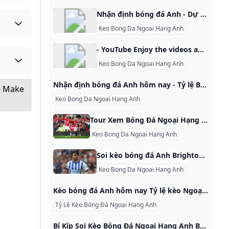
Nhận định bóng đá Anh - Dự đoán Soi kèo Ngoại Hạng Anh 2024 Nhận định bóng đá Anh hôm nay ngày mai. Dự đoán kết quả, soi kèo Ngoại Hạng Anh 2024 tối đêm nay. Phân tích tỷ lệ, thông tin trước trận bóng đá Anh chính xác. Xem tất cả Ngoại hạng Anh là giải đấu bóng đá độc đáo và cao cấp hàng đầu thế giới hấp dẫn nhiều fan yêu thích môn thể thao này. Giải đấu này còn có tên gọi tiếng anh là English Premier League (EPL), được tổ chức từ năm 1992 gồm 20 câu lạc bộ tham gia mỗi mùa giải.
Keo Bong Da Ngoai Hang Anh
- YouTube Enjoy the videos and music you love, upload original content, and share it all with friends, family, and the world on YouTube.
Keo Bong Da Ngoai Hang Anh
Nhận định bóng đá Anh hôm nay - Tỷ lệ BĐ ngoại hạng Anh Nhận định bóng đá Anh hôm nay và ngày mai mới nhất. Chuyên gia tỷ lệ kèo BĐ, dự đoán Ngoại Hạng Anh 2024/25 tối đêm nay với các đội bóng Chelsea, Liverpool, MU, Man City,… Nhận định Ngoại Hạng Anh Nhận định Tây Ban Nha Nhận định bóng đá Ý Nhận định bóng đá Pháp Nhận định bóng đá Đức Nhận định bóng đá Việt Nam Nhận định bóng đá C1 Nhận định bóng đá C2 Kèo bóng đá Anh Lịch Ngoại Hạng Anh Kết quả Ngoại Hạng Anh Link xem Ngoại hạng Anh Nhận định Ngoại Hạng Anh Nhận định Leicester City vs Nottingham lúc 02h00 ngày 26/10/2024 tại giải Ngoại hạng Anh hôm nay.
- Make
Keo Bong Da Ngoai Hang Anh
Tour Xem Bóng Đá Ngoại Hạng Anh (7 Ngày 6 Đêm) Du lịch xem bóng đá Ngoại Hạng Anh là một trong những tour xem bóng đá cực kỳ lôi cuốn trong chùm tour du lịch xem bóng đá của Bazan Travel. Trong chương trình này, du khách không chỉ tận mắt xem trận đấu đầy kịch tính giữa đội bóng lừng danh Manchester United hay Manchester City đấu với đối thủ trên sân Old Trafford hoặc sân Etihad từ 9,990,000đ / người
Keo Bong Da Ngoai Hang Anh
Soi kèo bóng đá Anh Brighton vs Wolves 21h00 ngày 26/10: Nhận định kết quả Premier League Thông tin cần biết về cặp đấu Brighton vs Wolves, diễn ra lúc 21h00 ngày 26/10 trong khuôn khổ vòng 9 Ngoại hạng Anh 2024/25. Thông tin cần biết về cặp đấu Brighton vs Wolves, diễn ra lúc 21h00 ngày 26/10 trong khuôn khổ vòng 9 Ngoại hạng Anh 2024/25. Loại kèo Kèo Dự đoán của Sporting News Kèo châu Á Brighton chấp 1 Chọn Brighton Kèo tài xỉu 3 Chọn Tài Kèo phạt góc 10,5 Chọn Tài Kèo châu Âu Brighton vs Wolves Premier League 21h00 ngày 26/10 Tỷ lệ cược (Brighton thắng/Hoà/Wolves thắng): 1,68/4,50/5,10
Keo Bong Da Ngoai Hang Anh
Kèo bóng đá Anh hôm nay Tỷ lệ kèo Ngoại Hạng Anh 2024 Kèo bóng đá Anh hôm nay và ngày mai mới nhất. Xem tỷ lệ kèo nhà cái bóng đá Ngoại Hạng Anh 2024 trực tuyến tối đêm nay, rạng sáng mai chính xác. AFC Asian CupNgoại Hạng AnhVĐ châu Phi - CAN CupCúp C1 châu ÂuLa LigaSerie ABundesligaLigue 1Cúp C2 Châu âuV-LeagueCúp C3VĐQG ÚcHàn QuốcCúp FAJ-League 1EuroVĐQG Ả Rập Xê ÚtNhà nghề Mỹ MLSTrung QuốcCúp Quốc Gia Việt NamHạng nhất AnhFIFA World Cup U20Cup Nhà Vua Tây Ban NhaAFF CupCúp Liên Đoàn AnhAFC Championship U17World Cup nữ AnhNgoại Hạng AnhCúp FAHạng nhất AnhCúp Liên Đoàn AnhHạng 4 AnhEngland Continental CupEngland Conference North DivisionTotesport League1TOTEPL-CEngland RES SouthÝSerie ACúp quốc gia ItaliaSerie B ItaliaItaly U19 League WomenItaly Primavera CupSiêu Cúp ItaliaItalian Youth League BItaly C1 SuperCupTorneo Di ViareggioItaly Serie B WomenTây Ban NhaLa LigaCup Nhà Vua Tây Ban NhaCúp Liên đoàn Tây Ban NhaHạng 2 Tây Ban NhaSpain Regional LeagueCúp Nữ hoàng Tây Ban NhaCatalonia CupSpain Copa de CatalunyaSpain Regional CupSpain Primera Division RFEFĐứcBundesligaSiêu Cúp Đức xCúp Quốc Gia ĐứcHạng 2 ĐứcHạng 3 ĐứcGermany Bavaria LeagueGerman Junioren BundesligaThe German oberliga WestfalenGerman Junioren Bundesliga CupVô địch U17 ĐứcPhápLigue 1Cúp Liên Đoàn PhápHạng 2 PhápHạng 3 PhápFrench Championnat AmateurSiêu cúp PhápFrance U19 League WomenFrance U17 LeagueU19 PhápFrance Regional LeagueBồ Đào NhaBồ Đào NhaSiêu Cúp Bồ Đào NhaCúp Liên đoàn Bồ Đào NhaHạng 2 Bồ Đào NhaPortugal U19 League BPortugal Liga 3Portugal Campeonato NacionalHạng 3 Bồ Đào NhaPortugal Women Super CupMade CScotlandScotlandCúp Liên Đoàn ScotlandHạng 2 ScotlandThe lowlands of Scotland LeagueScotland Bells Challenge CupScotland Football League WomenScotland SWPL Cup WomenScotland FA CupCúp U20 ScotlandScottish Junior CupHà LanHà LanHạng 2 Hà LanHolland Eredivisie Beloften 2Netherlands U21 League (cup)Johan Cruijff SchaalHolland Youth CupDutch Cup(W)Eredivisie Cup WomenKNVB CupHolland Youth EredivisieBỉVĐQG BỉBelgium Second Amateur DivisioBelgium Reserve 1 LeagueBelgium Youth LeagueBelgian CupSiêu cúp BỉHạng 2 BỉBelgium Women’s Premier LeagueBelgium Women 1st NationalBelgium Third DivisionPhần LanFinland Championship U20Finland YkkoscupFinland Ykkonen WomenPhần LanFinland U20 League cupFin-kkon NFinland Suomen CupHạng 2 Phần LanFIN WCCúp Liên Đoàn Phần LanIrelandVĐQG IrelandRepublic of Ireland FAI Intermediate CupRepublic of Ireland U19 CupRepublic of Ireland Munster Senior CupIreland Setanta CupRepublic of Ireland Amateur CupRepublic of Ireland Super CupIreland FAI CupRepublic of Ireland Collingwood CupIreland League CupNorthern IrelandNorthern Ireland League CupNorthern Ireland IFA ChampionshipNorth Irish Milk CupNorthern Ireland shield cupNorthern Ireland Cup WomenNorthern Ireland Reserve LeagueNorthern Ireland Women’s SuperNorthern Ireland Amateur CupNorthern Ireland CupNorthern Ireland Intermediate CupNgaNgaHạng 2 NgaRussian MatchesRussian Winter ChampionshipRussian FNL cupCrimea Premier LeagueU21 NgaHạng 3 NgaSiêu cúp NgaRussia Regional CupHy LạpHạng 2 Hy LạpCúp Quốc Gia Hy LạpGRE U20Greece Cup WomenGreece National B1Greece Divison CGreece Super CupGreece U19Greece Super League WomenU21 Hy LạpIcelandHạng 2 IcelandU19 nữ IcelandHạng nhất nữ IcelandIceland Super Cup WomenIceland U19 CupCúp Quốc Gia IcelandSiêu cúp IcelandHạng nhất IcelandCúp Liên Đoàn nữ IcelandICE WCWalesWales - FAW Premier CupHạng 2 WalesWales Cymru AllianceWales FAW namWales Premier League WomenCúp Quốc Gia Xứ WalesWelsh Premier LeagueWales Challenge CupWales League Division 2Wales Women League CupThổ Nhĩ KìVĐQG Thổ Nhĩ KỳHạng 2 Thổ Nhĩ KỳTurkey Bayanlar 2.
Tỷ Lệ Kèo Bóng Đá Ngoại Hạng Anh
Bí Kíp Soi Kèo Bóng Đá Ngoại Hạng Anh Bách Phát Bách Trúng Giải bóng đá Ngoại Hạng Anh hay còn được biết đến là giải đấu Premier League luôn được anh em hâm mộ bóng trên toàn thế giới mong chờ…. Bí Kíp Soi Kèo Bóng Đá Ngoại Hạng Anh Bách Phát Bách Trúng Posted on 04/16/202404/16/2024by vipwin.esGiải bóng đá Ngoại Hạng Anh hay còn được biết đến là giải đấu Premier League luôn được anh em hâm mộ bóng trên toàn thế giới mong chờ.