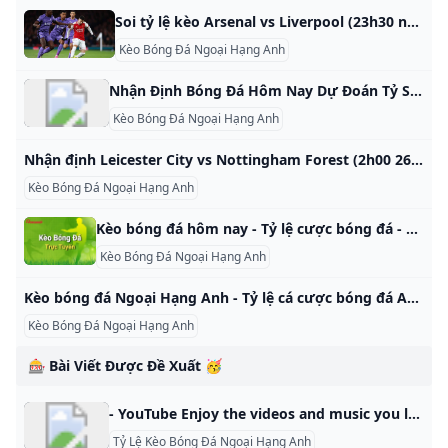
Soi tỷ lệ kèo Arsenal vs Liverpool (23h30 ngày 27/10) Ngoại hạng Anh 2024-2025 Soi kèo Arsenal vs Liverpool (23h30 ngày 27/10), vòng 9 Ngoại hạng Anh 2024-2025. Phân tích tỷ lệ cược trận Arsenal vs Liverpool chính xác nhất trên Báo Giao thông. Duy Anh - 27/10/2024, 06:23 Nhận định, soi tỷ lệ Arsenal vs Liverpool (23h30 ngày 27/10), vòng 9 Ngoại hạng Anh 2024-2025. Phân tích tỷ lệ cược trận Arsenal vs Liverpool chính xác nhất trên Báo Giao thông. Arsenal đang có dấu hiệu chững lại khi có những kết quả thiếu tích cực trong 2 trận gần nhất.
Kèo Bóng Đá Ngoại Hạng Anh
Nhận Định Bóng Đá Hôm Nay Dự Đoán Tỷ Số Chính Xác Từ Chuyên Gia - Bongdaplus.vn Nhận định bóng đá hôm nay và ngày mai - Dự đoán tỷ số, tỷ lệ, soi kèo, nhận định, đội hình nhanh và chính xác nhất
Kèo Bóng Đá Ngoại Hạng Anh
Nhận định Leicester City vs Nottingham Forest (2h00 26/10) vòng 9 Ngoại hạng Anh: Trận hòa tưng bừng Nhận định, soi tỷ lệ Leicester City vs Nottingham Forest (2h00, 26/10). Dự đoán tỷ số, đội hình dự kiến trận Leicester City vs Nottingham Forest, vòng 9 giải bóng đá Ngoại hạng Anh/Premier League 2024/25. Cập nhật: 06:39 | 25/10/2024Theo dõi KTCK trên Chia sẻ Nhận định, soi tỷ lệ Leicester City vs Nottingham Forest (2h00, 26/10). Dự đoán tỷ số, đội hình dự kiến trận Leicester City vs Nottingham Forest, vòng 9 giải bóng đá Ngoại hạng Anh/Premier League 2024/25.
Kèo Bóng Đá Ngoại Hạng Anh
Kèo bóng đá hôm nay - Tỷ lệ cược bóng đá - Kèo nhà cái Tỷ lệ kèo bóng đá - Xem tỷ lệ bóng đá hôm nay, tỉ lệ cược bóng đá, kèo nhà cái trực tuyến, tỷ lệ ma cao, châu Á mới nhất. BXH BXH BXH BXH BXH BXH BXH BXH BXH BXH BXH BXH BXH BXH BXH BXH BXH BXH BXH BXH BXH BXH BXH BXH BXH BXH BXH BXH BXH BXH BXH BXH BXH BXH BXH BXH BXH BXH BXH BXH
Kèo Bóng Đá Ngoại Hạng Anh
Kèo bóng đá Ngoại Hạng Anh - Tỷ lệ cá cược bóng đá Anh Kèo Ngoại Hạng Anh mới nhất - Xem tỷ lệ kèo bóng đá Anh cùng những biến động tỷ lệ cá cược bóng đá Ngoại hạng Anh hôm nay. Vòng 1Vòng 2Vòng 3Vòng 4Vòng 5Vòng 6Vòng 7Vòng 8Vòng 9Vòng 10Vòng 11Vòng 12Vòng 13Vòng 14Vòng 15Vòng 16Vòng 17Vòng 18Vòng 19Vòng 20Vòng 21Vòng 22Vòng 23Vòng 24Vòng 25Vòng 26Vòng 27Vòng 28Vòng 29Vòng 30Vòng 31Vòng 32Vòng 33Vòng 34Vòng 35Vòng 36Vòng 37Vòng 38 Tỷ lệ kèo Ngoại Hạng Anh Tỷ lệ kèo Hạng Nhất Anh Tỷ lệ kèo Liên Đoàn Anh Tỷ lệ kèo Cúp FA Tỷ lệ kèo Emirates Cup Tỷ lệ kèo England Conference Tỷ lệ kèo FA Trophy Tỷ lệ kèo Football League Trophy Tỷ lệ kèo League One Tỷ lệ kèo Nữ Anh Tỷ lệ kèo Siêu Cúp Anh Tỷ lệ kèo Cúp Johnstones Tỷ lệ kèo League Two Tỷ lệ kèo Cúp Liên Đoàn U21 Anh Tỷ lệ kèo U23 Anh Kèo bóng đá Ngoại Hạng Anh trực tuyến mới nhất của các trận đấu ngày hôm nay ngày 15/03/2025 cập nhật liên tục theo thời gian thực, theo múi giờ của Việt Nam.
Kèo Bóng Đá Ngoại Hạng Anh
🎰 Bài Viết Được Đề Xuất 🥳
- YouTube Enjoy the videos and music you love, upload original content, and share it all with friends, family, and the world on YouTube.
Tỷ Lệ Kèo Bóng Đá Ngoại Hạng Anh