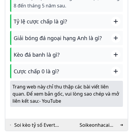
8 đến tháng 5 năm sau.
Tỷ lệ cược chấp là gì?
Giải bóng đá ngoại hạng Anh là gì?
Kèo đá banh là gì?
Cược chấp 0 là gì?
Trang web này chỉ thu thập các bài viết liên
quan. Để xem bản gốc, vui lòng sao chép và mở
liên kết sau:
- YouTube
Soi kèo tỷ số Everton
Soikeonhacai
vs Fulham đêm nay
Stories - Wattpad