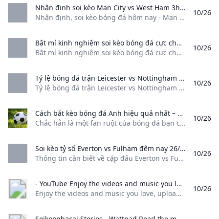
Nhận định soi kèo Man City vs West Ham 3h00 ngày 28/2 Nhận định soi kèo bóng đá hôm nay - Man City đón tiếp West Ham trên sân nhà ở vòng 28 Ngoại hạng Anh đây sẽ là trận đấu không quá khó khăn cho đội chủ nhà.
10/26
Nhận định, soi kèo bóng đá hôm nay - Man City đón tiếp West Ham trên sân nhà ở vòng 28 Ngoại hạng Anh, đây sẽ là trận đấu không quá khó khăn cho đội chủ nhà. Nam HoàngThứ tư, 27/02/2019 08:22 AM (GMT+7) AA+- Nhận định, soi kèo bóng đá hôm nay - Man City đón tiếp West Ham trên sân nhà ở vòng 28 Ngoại hạng Anh, đây sẽ là trận đấu không quá khó khăn cho đội chủ nhà.
Bật mí kinh nghiệm soi kèo bóng đá cực chuẩn từ các cao thủ 2024 Lê Xuân Trường %!s()
10/26
Bật mí kinh nghiệm soi kèo bóng đá cực chuẩn từ các cao thủ 2024 Lê Xuân Trường
Tỷ lệ bóng đá trận Leicester vs Nottingham 2h00 ngày 26/10 Ngoại hạng Anh Tỷ lệ bóng đá trận Leicester vs Nottingham hôm nay lúc 2h00 ngày 26/10. Xem tỷ lệ bóng đá trận Leicester vs Nottingham nhanh nhất chính xác nhất.
10/26
Tỷ lệ bóng đá trận Leicester vs Nottingham hôm nay lúc 2h00 ngày 26/10. Xem tỷ lệ bóng đá trận Leicester vs Nottingham nhanh nhất, chính xác nhất. Vân Vân•25/10/2024 11:13 Tỷ lệ bóng đá trận Leicester vs Nottingham hôm nay lúc 2h00 ngày 26/10. Xem tỷ lệ bóng đá trận Leicester vs Nottingham nhanh nhất, chính xác nhất. Chủ nhà Leicester đang có sự thăng tiến mạnh mẽ. Từ vị trí trong nhóm cầm đèn đỏ, Bầy cáo đã leo lên vị trí thứ 14 với 9 điểm sau hai chiến thắng trước Bournemouth và Southampton.
Cách bắt kèo bóng đá Anh hiệu quả nhất – Forum – SAWiE Ecosystems Chắc hẳn là một fan ruột của bóng đá bạn chí ít cũng đã từng nghe về giải bóng đá ngoại hạng Anh. Vậy ngoại hạng Anh là giải đấu gì? Diễn ra ở đâu ? Và cách …
10/26
Chắc hẳn là một fan ruột của bóng đá bạn chí ít cũng đã từng nghe về giải bóng đá ngoại hạng Anh. Vậy ngoại hạng Anh là giải đấu gì? Diễn ra ở đâu ? Và cách … tranvandn343@tranvandn34381 Posts#1 · October 11, 2022, 2:17 pmQuote from tranvandn343 on October 11, 2022, 2:17 pm Chắc hẳn là một fan ruột của bóng đá bạn chí ít cũng đã từng nghe về giải bóng đá ngoại hạng Anh.
Soi kèo tỷ số Everton vs Fulham đêm nay 26/10: Nhận định dự đoán tỷ số Ngoại hạng Anh Thông tin cần biết về cặp đấu Everton vs Fulham diễn ra lúc 23h30 ngày 26/10 trong khuôn khổ vòng 9 Ngoại hạng Anh 2024/25.
10/26
Thông tin cần biết về cặp đấu Everton vs Fulham, diễn ra lúc 23h30 ngày 26/10 trong khuôn khổ vòng 9 Ngoại hạng Anh 2024/25. Thông tin cần biết về cặp đấu Everton vs Fulham, diễn ra lúc 23h30 ngày 26/10 trong khuôn khổ vòng 9 Ngoại hạng Anh 2024/25. Everton: Pickford, Young, Tarkowski, Keane, Mykolenko; Gueye, Doucoure; Harrison, McNeil, Ndiaye; Calvert-Lewin Fulham: Leno; Tete, Diop, Bassey, Robinson; Berge, Pereira; Traore, Smith Rowe, Iwobi; Muniz
- YouTube Enjoy the videos and music you love upload original content and share it all with friends family and the world on YouTube.
10/26
Enjoy the videos and music you love, upload original content, and share it all with friends, family, and the world on YouTube.
Soikeonhacai Stories - Wattpad Read the most popular soikeonhacai stories on Wattpad the worlds largest social storytelling platform.