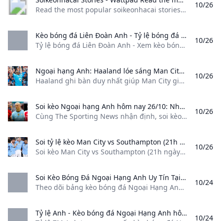
10/26
Read the most popular soikeonhacai stories on Wattpad, the world’s largest social storytelling platform. Sort by: Hot Hot New
Kèo bóng đá Liên Đoàn Anh - Tỷ lệ bóng đá Anh Tỷ lệ bóng đá Liên Đoàn Anh - Xem kèo bóng đá Liên Đoàn Anh mới nhất. Những biến động tỷ lệ cược bóng đá Anh hôm nay.
10/26
Tỷ lệ bóng đá Liên Đoàn Anh - Xem kèo bóng đá Liên Đoàn Anh mới nhất. Những biến động tỷ lệ cược bóng đá Anh hôm nay. Cúp liên đoàn anh : - Cúp Liên đoàn bóng đá Anh, (Football League Cup) thường được gọi là League Cup được tổ chức lần đầu tiên vào năm 1960 với sự tham dự của các đội bóng thuộc 4 hạng đấu nhà nghề của Anh (Giải bóng đá ngoại hạng Anh, các hạng 1, 2 va 3).
Ngoại hạng Anh: Haaland lóe sáng Man City chật vật hạ đội cuối bảng Haaland ghi bàn duy nhất giúp Man City giành 3 điểm trọn vẹn trước Southampton tại vòng 9 Ngoại hạng Anh 2024-2025.
10/26
Haaland ghi bàn duy nhất giúp Man City giành 3 điểm trọn vẹn trước Southampton tại vòng 9 Ngoại hạng Anh 2024-2025. Duy Anh - 26/10/2024, 22:00 Haaland ghi bàn duy nhất giúp Man City giành 3 điểm trọn vẹn trước Southampton tại vòng 9 Ngoại hạng Anh 2024-2025. Tối 26/10, Man City có cuộc tiếp đón Southampton trên sân nhà tại vòng 9 Ngoại hạng Anh 2024-2025. Haaland ghi bàn duy nhất giúp Man City giành 3 điểm tại vòng 9 Ngoại hạng Anh 2024-2025.
Soi kèo Ngoại hạng Anh hôm nay 26/10: Nhận định dự đoán kết quả vòng 9 Premier League 2024/25 Cùng The Sporting News nhận định soi kèo và đưa ra dự đoán về những trận đấu tại Ngoại hạng Anh tuần này.
10/26
Cùng The Sporting News nhận định, soi kèo và đưa ra dự đoán về những trận đấu tại Ngoại hạng Anh tuần này. Cùng The Sporting News nhận định, soi kèo và đưa ra dự đoán về những trận đấu tại Ngoại hạng Anh tuần này. Bấm vào từng trận để xem Nhận định, soi kèo chi tiết của trận đó Ngày Giờ Trận đấu Kèo châu Á Kèo tài xỉu Dự đoán của TSN 26/10 02h00 Leicester City 1-3 Nottingham Đồng banh 2,5 Leicester 2-2 Palace 26/10 21h00 Man City vs Southampton MC chấp 2,5 3,75 MC 5-0 Southampton 26/10 21h00 Brentford vs Ipswich Town Brentford chấp 0,75 2,75 Brentford 3-1 Ipswich 26/10 21h00 Brighton vs Wolves Brighton chấp 1 3 Brighton 2-1 Wolves 26/10 21h00 Aston Villa vs Bournemouth Villa chấp 0,5 3 Villa 2-0 Bournemouth 26/10 23h30 Everton vs Fulham Đồng banh 2,5 Everton 1-2 Fulham 27/10 21h00 Crystal Palace vs Tottenham Tottenham chấp 0,75 3 Palace 0-2 Tottenham 27/10 21h00 Chelsea vs Newcastle Chelsea chấp 0,75 3,25 Chelsea 1-1 Newcastle 27/10 21h00 West Ham vs MU MU chấp 0,25 3 West Ham 1-2 MU 27/10 23h30 Arsenal vs Liverpool Đồng banh 2,5 Arsenal 1-1 Liverpool CHƠI NGAY HÔM NAY, NHẬN THƯỞNG CỰC CHÁY Tỷ lệ cược vô địch Ngoại hạng Anh 2024/25 Cập nhật ngày 24/10
Soi tỷ lệ kèo Man City vs Southampton (21h ngày 26/10) Ngoại hạng Anh 2024-2025 Soi kèo Man City vs Southampton (21h ngày 26/10) vòng 9 Ngoại hạng Anh 2024-2025. Phân tích tỷ lệ cược trận Man City vs Southampton chính xác nhất trên Báo Giao thông.
10/26
Soi kèo Man City vs Southampton (21h ngày 26/10), vòng 9 Ngoại hạng Anh 2024-2025. Phân tích tỷ lệ cược trận Man City vs Southampton chính xác nhất trên Báo Giao thông. Duy Anh - 26/10/2024, 06:21 Nhận định, soi tỷ lệ Man City vs Southampton (21h ngày 26/10), vòng 9 Ngoại hạng Anh 2024-2025. Phân tích tỷ lệ cược trận Man City vs Southampton chính xác nhất trên Báo Giao thông.
Soi Kèo Bóng Đá Ngoại Hạng Anh Uy Tín Tại Nohu90 Theo dõi bảng kèo bóng đá Ngoại Hạng Anh giúp người chơi nâng cao tỷ lệ chiến thắng. Kinh nghiệm soi kèo chuẩn thắng cược to.
10/24
Theo dõi bảng kèo bóng đá Ngoại Hạng Anh giúp người chơi nâng cao tỷ lệ chiến thắng. Kinh nghiệm soi kèo chuẩn, thắng cược to. 5 Tháng ba, 20242 Tháng ba, 2024Bởi nohu90 Thông tin giải bóng đá Ngoại Hạng Anh Bóng đá Ngoại Hạng Anh, hay còn được biết đến với tên gọi tiếng Anh là “Premier League”, là một trong những giải đấu bóng đá hàng đầu và được yêu thích nhất trên thế giới.
Tỷ lệ Anh - Kèo bóng đá Ngoại Hạng Anh hôm nay Tỷ lệ 7M Anh trang cung cấp kèo bóng đá Ngoại Hạng Anh mới nhất. Tại đây người dùng có thể theo dõi những biến động tỷ lệ kèo của giải đấu hấp dẫn này. Từ các
10/24