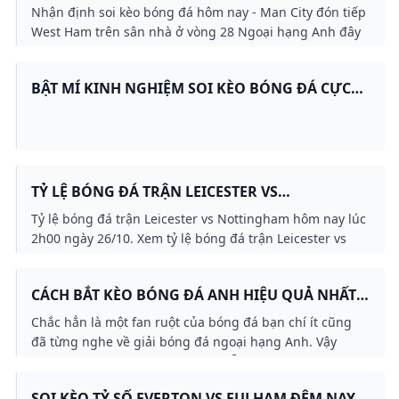
3H00 NGÀY 28/2
Nhận định soi kèo bóng đá hôm nay - Man City đón tiếp
West Ham trên sân nhà ở vòng 28 Ngoại hạng Anh đây
sẽ là trận đấu không quá khó khăn cho đội chủ nhà.
BẬT MÍ KINH NGHIỆM SOI KÈO BÓNG ĐÁ CỰC
CHUẨN TỪ CÁC CAO THỦ 2024 LÊ XUÂN
TRƯỜNG
TỶ LỆ BÓNG ĐÁ TRẬN LEICESTER VS
NOTTINGHAM 2H00 NGÀY 26/10 NGOẠI HẠNG
Tỷ lệ bóng đá trận Leicester vs Nottingham hôm nay lúc
ANH
2h00 ngày 26/10. Xem tỷ lệ bóng đá trận Leicester vs
Nottingham nhanh nhất chính xác nhất.
CÁCH BẮT KÈO BÓNG ĐÁ ANH HIỆU QUẢ NHẤT –
FORUM – SAWIE ECOSYSTEMS
Chắc hẳn là một fan ruột của bóng đá bạn chí ít cũng
đã từng nghe về giải bóng đá ngoại hạng Anh. Vậy
ngoại hạng Anh là giải đấu gì? Diễn ra ở đâu ? Và cách
…
SOI KÈO TỶ SỐ EVERTON VS FULHAM ĐÊM NAY