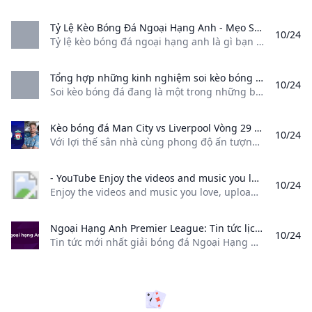
Tỷ Lệ Kèo Bóng Đá Ngoại Hạng Anh - Mẹo Soi Kèo Chuẩn 99% Tỷ lệ kèo bóng đá ngoại hạng anh là gì bạn đã biết chưa? Tất cả thông tin về cược này sẽ được khai thác trong bài sau cùng theo dõi bạn nhé.
10/24
Tỷ lệ kèo bóng đá ngoại hạng anh là gì bạn đã biết chưa? Tất cả thông tin về cược này sẽ được khai thác trong bài sau, cùng theo dõi bạn nhé. Giải bóng đá ngoại hạng Anh được biết đến với tên gọi khác là giải đấu Premier League, luôn được trông ngóng bởi đông đảo người hâm mộ trên toàn thế giới. Tuy đây chỉ là trận đấu giữa những câu lạc bộ phổ biến trong nước anh nhưng đã có tầm ảnh hưởng nhất định đến nền túc cầu trên toàn thế giới.
Tổng hợp những kinh nghiệm soi kèo bóng đá Ngoại Hạng Anh Soi kèo bóng đá đang là một trong những bộ môn được nhiều người yêu thích trên thế giới. Các giải đấu lớn như Ngoại Hạng Anh luôn được người hâm mộ trên sân cỏ và sân cá cược. Trong bài viết sau đây hãy cùng LauBongDa tìm hiểu về soi kèo bóng đá Ngoại hạng Anh để nâng cao cơ hội thắng cược nha!
10/24
Soi kèo bóng đá đang là một trong những bộ môn được nhiều người yêu thích trên thế giới. Các giải đấu lớn như Ngoại Hạng Anh luôn được người hâm mộ trên sân cỏ và sân cá cược. Trong bài viết sau đây, hãy cùng LauBongDa tìm hiểu về soi kèo bóng đá Ngoại hạng Anh để nâng cao cơ hội thắng cược nha! software4win.com 25/01/2021 Ngày gửiBiên tập Tác giả bài đăngTin tứcTrước khi chia sẻ về soi kèo bóng đá Ngoại hạng Anh chúng ta cùng tìm hiểu đôi nét về bóng đá ngoại hạng Anh nha.
Kèo bóng đá Man City vs Liverpool Vòng 29 Ngoại Hạng Anh Với lợi thế sân nhà cùng phong độ ấn tượng Man City tự tin sẽ đánh bại Liverpool dù không có sự phục vụ của Haaland.
10/24
Với lợi thế sân nhà cùng phong độ ấn tượng, Man City tự tin sẽ đánh bại Liverpool dù không có sự phục vụ của Haaland. An Nhi Xem các bài viết của tác giả Sao chép liên kết01/04/2023 07:10 (GMT+07:00) Với lợi thế sân nhà cùng phong độ ấn tượng, Man City tự tin sẽ đánh bại Liverpool dù không có sự phục vụ của Haaland. Dự đoán tỷ số Ngoại hạng Anh vòng 29 hôm nay 1/4Dự đoán tỷ số Ngoại hạng Anh hôm nay ngày 1/4/2023 - Dự đoán tỷ số các trận đấu thuộc vòng 29 Premier League chính xác nhất.
- YouTube Enjoy the videos and music you love upload original content and share it all with friends family and the world on YouTube.
10/24
Enjoy the videos and music you love, upload original content, and share it all with friends, family, and the world on YouTube.
Ngoại Hạng Anh Premier League: Tin tức lịch thi đấu kết quả... mới nhất Tin tức mới nhất giải bóng đá Ngoại Hạng Anh lịch thi đấu kết quả bảng xếp hạng Premier League - giải bóng đá hàng đầu nước Anh - VnExpress.
10/24
Tin tức mới nhất giải bóng đá Ngoại Hạng Anh, lịch thi đấu, kết quả, bảng xếp hạng Premier League - giải bóng đá hàng đầu nước Anh - VnExpress. Việc Arsenal mất người ở ba trong tám vòng đầu Ngoại hạng Anh gây ra nhiều tranh cãi, và buộc họ phải cải thiện về tinh thần để tránh nguy cơ mất điểm trong chặng đường còn lại. Theo cựu hậu vệ Patrice Evra, sự ra đi quá sớm của các thành viên thời Alex Ferguson là một phần nguyên nhân dẫn đến cuộc khủng hoảng 11 năm qua ở Man Utd.