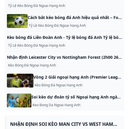
Tỷ Lệ Kèo Bóng Đá Ngoại Hạng Anh
Cách bắt kèo bóng đá Anh hiệu quả nhất – Forum – SAWiE Ecosystems Chắc hẳn là một fan ruột của bóng đá bạn chí ít cũng đã từng nghe về giải bóng đá ngoại hạng Anh. Vậy ngoại hạng Anh là giải đấu gì? Diễn ra ở đâu ? Và cách … tranvandn343@tranvandn34381 Posts#1 · October 11, 2022, 2:17 pmQuote from tranvandn343 on October 11, 2022, 2:17 pm Chắc hẳn là một fan ruột của bóng đá bạn chí ít cũng đã từng nghe về giải bóng đá ngoại hạng Anh.
Tỷ Lệ Kèo Bóng Đá Ngoại Hạng Anh
Kèo bóng đá Liên Đoàn Anh - Tỷ lệ bóng đá Anh Tỷ lệ bóng đá Liên Đoàn Anh - Xem kèo bóng đá Liên Đoàn Anh mới nhất. Những biến động tỷ lệ cược bóng đá Anh hôm nay. Cúp liên đoàn anh : - Cúp Liên đoàn bóng đá Anh, (Football League Cup) thường được gọi là League Cup được tổ chức lần đầu tiên vào năm 1960 với sự tham dự của các đội bóng thuộc 4 hạng đấu nhà nghề của Anh (Giải bóng đá ngoại hạng Anh, các hạng 1, 2 va 3).
Tỷ Lệ Kèo Bóng Đá Ngoại Hạng Anh
Nhận định Leicester City vs Nottingham Forest (2h00 26/10) vòng 9 Ngoại hạng Anh: Trận hòa tưng bừng Nhận định, soi tỷ lệ Leicester City vs Nottingham Forest (2h00, 26/10). Dự đoán tỷ số, đội hình dự kiến trận Leicester City vs Nottingham Forest, vòng 9 giải bóng đá Ngoại hạng Anh/Premier League 2024/25. Cập nhật: 06:39 | 25/10/2024Theo dõi KTCK trên Chia sẻ Nhận định, soi tỷ lệ Leicester City vs Nottingham Forest (2h00, 26/10). Dự đoán tỷ số, đội hình dự kiến trận Leicester City vs Nottingham Forest, vòng 9 giải bóng đá Ngoại hạng Anh/Premier League 2024/25.
Kèo Bóng Đá Ngoại Hạng Anh
Vòng 2 Giải ngoại hạng Anh (Premier League): Arsenal đối mặt đại gia mới - Tuổi Trẻ Online HUY ĐĂNG 23h30 ngày 24-8 (giờ Việt Nam) sẽ diễn ra trận cầu tâm điểm của vòng 2 Premier League, khi Arsenal làm khách trên sân của Aston Villa. Arsenal (trái) thua Aston Villa cả 2 trận ở mùa giải trước - Ảnh: Reuters Người hâm mộ Premier League có lẽ nên dần làm quen với việc Aston Villa góp mặt trong những trận cầu tâm điểm của giải. Tham vọng của Aston Villa Mùa trước, giới chuyên môn đã nói rất nhiều về sự tiến bộ của Arsenal khi đối đầu các đội bóng lớn.
Kèo Bóng Đá Ngoại Hạng Anh
Soi kèo dự đoán tỷ số Ngoại hạng Anh ngày 9/3 - Bongdaplus.vn Bongdaplus.vn cập nhật tỷ lệ kèo, dự đoán tỷ số các trận đấu diễn ra trong đêm nay và rạng sáng mai.
Keo Bong Da Ngoai Hang Anh
NHẬN ĐỊNH SOI KÈO MAN CITY VS WEST HAM