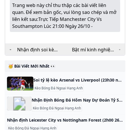
Trang web này chỉ thu thập các bài viết liên
quan. Để xem bản gốc, vui lòng sao chép và mở
liên kết sau:
Trực Tiếp Manchester City Vs
Southampton Lúc 21:00 Ngày 26/10 -
Nhận định soi kèo
Bật mí kinh nghiệm
Man City vs West
soi kèo bóng đá cực
Ham 3h00 ngày 28/2
chuẩn từ các cao thủ
🥳 Bài Viết Mới Nhất 👀
2024 Lê Xuân Trường
Soi tỷ lệ kèo Arsenal vs Liverpool (23h30 ngày 27/10) Ngoại hạng Anh 2024-2025 Soi kèo Arsenal vs Liverpool (23h30 ngày 27/10), vòng 9 Ngoại hạng Anh 2024-2025. Phân tích tỷ lệ cược trận Arsenal vs Liverpool chính xác nhất trên Báo Giao thông. Duy Anh - 27/10/2024, 06:23 Nhận định, soi tỷ lệ Arsenal vs Liverpool (23h30 ngày 27/10), vòng 9 Ngoại hạng Anh 2024-2025. Phân tích tỷ lệ cược trận Arsenal vs Liverpool chính xác nhất trên Báo Giao thông. Arsenal đang có dấu hiệu chững lại khi có những kết quả thiếu tích cực trong 2 trận gần nhất.
Kèo Bóng Đá Ngoại Hạng Anh
Nhận Định Bóng Đá Hôm Nay Dự Đoán Tỷ Số Chính Xác Từ Chuyên Gia - Bongdaplus.vn Nhận định bóng đá hôm nay và ngày mai - Dự đoán tỷ số, tỷ lệ, soi kèo, nhận định, đội hình nhanh và chính xác nhất
Kèo Bóng Đá Ngoại Hạng Anh
Nhận định Leicester City vs Nottingham Forest (2h00 26/10) vòng 9 Ngoại hạng Anh: Trận hòa tưng bừng Nhận định, soi tỷ lệ Leicester City vs Nottingham Forest (2h00, 26/10). Dự đoán tỷ số, đội hình dự kiến trận Leicester City vs Nottingham Forest, vòng 9 giải bóng đá Ngoại hạng Anh/Premier League 2024/25. Cập nhật: 06:39 | 25/10/2024Theo dõi KTCK trên Chia sẻ Nhận định, soi tỷ lệ Leicester City vs Nottingham Forest (2h00, 26/10). Dự đoán tỷ số, đội hình dự kiến trận Leicester City vs Nottingham Forest, vòng 9 giải bóng đá Ngoại hạng Anh/Premier League 2024/25.
Kèo Bóng Đá Ngoại Hạng Anh