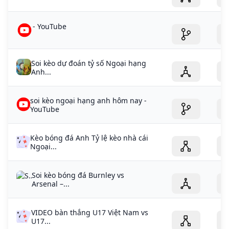
- YouTube
Soi kèo dự đoán tỷ số Ngoại hạng
Anh...
soi kèo ngoại hạng anh hôm nay -
YouTube
Kèo bóng đá Anh Tỷ lệ kèo nhà cái
Ngoại...
Soi kèo bóng đá Burnley vs
Arsenal –...
VIDEO bàn thắng U17 Việt Nam vs
U17...