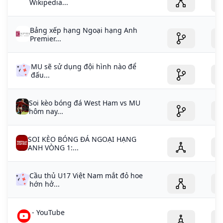
Wikipedia...
Bảng xếp hạng Ngoại hạng Anh
Premier...
MU sẽ sử dụng đội hình nào để
đấu...
Soi kèo bóng đá West Ham vs MU
hôm nay...
SOI KÈO BÓNG ĐÁ NGOẠI HẠNG
ANH VÒNG 1:...
Cầu thủ U17 Việt Nam mắt đỏ hoe
hớn hở...
- YouTube