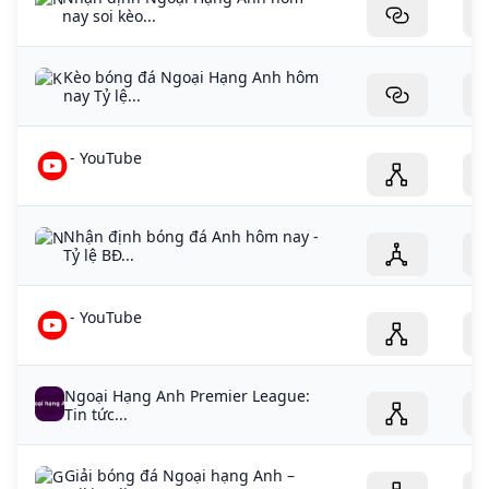
nay soi kèo...
Kèo bóng đá Ngoại Hạng Anh hôm
nay Tỷ lệ...
- YouTube
Nhận định bóng đá Anh hôm nay -
Tỷ lệ BĐ...
- YouTube
Ngoại Hạng Anh Premier League:
Tin tức...
Giải bóng đá Ngoại hạng Anh –