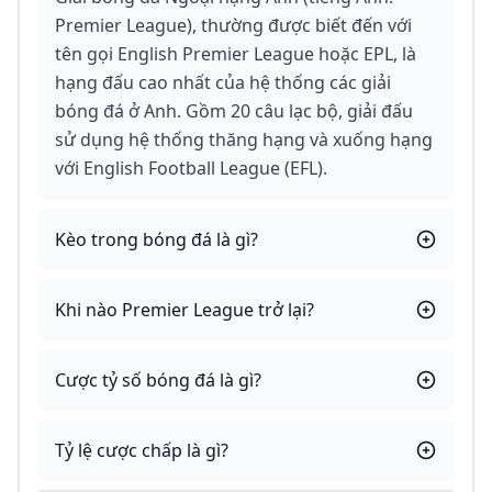
Premier League), thường được biết đến với
tên gọi English Premier League hoặc EPL, là
hạng đấu cao nhất của hệ thống các giải
bóng đá ở Anh. Gồm 20 câu lạc bộ, giải đấu
sử dụng hệ thống thăng hạng và xuống hạng
với English Football League (EFL).
Kèo trong bóng đá là gì?
Khi nào Premier League trở lại?
Cược tỷ số bóng đá là gì?
Tỷ lệ cược chấp là gì?