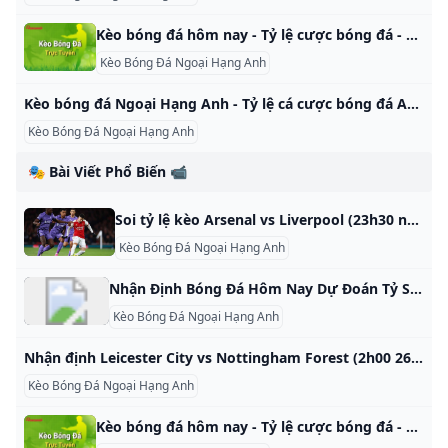
Kèo bóng đá hôm nay - Tỷ lệ cược bóng đá - Kèo nhà cái Tỷ lệ kèo bóng đá - Xem tỷ lệ bóng đá hôm nay, tỉ lệ cược bóng đá, kèo nhà cái trực tuyến, tỷ lệ ma cao, châu Á mới nhất. BXH BXH BXH BXH BXH BXH BXH BXH BXH BXH BXH BXH BXH BXH BXH BXH BXH BXH BXH BXH BXH BXH BXH BXH BXH BXH BXH BXH BXH BXH BXH BXH BXH BXH BXH BXH BXH BXH BXH BXH
Kèo Bóng Đá Ngoại Hạng Anh
Kèo bóng đá Ngoại Hạng Anh - Tỷ lệ cá cược bóng đá Anh Kèo Ngoại Hạng Anh mới nhất - Xem tỷ lệ kèo bóng đá Anh cùng những biến động tỷ lệ cá cược bóng đá Ngoại hạng Anh hôm nay. Vòng 1Vòng 2Vòng 3Vòng 4Vòng 5Vòng 6Vòng 7Vòng 8Vòng 9Vòng 10Vòng 11Vòng 12Vòng 13Vòng 14Vòng 15Vòng 16Vòng 17Vòng 18Vòng 19Vòng 20Vòng 21Vòng 22Vòng 23Vòng 24Vòng 25Vòng 26Vòng 27Vòng 28Vòng 29Vòng 30Vòng 31Vòng 32Vòng 33Vòng 34Vòng 35Vòng 36Vòng 37Vòng 38 Tỷ lệ kèo Ngoại Hạng Anh Tỷ lệ kèo Hạng Nhất Anh Tỷ lệ kèo Liên Đoàn Anh Tỷ lệ kèo Cúp FA Tỷ lệ kèo Emirates Cup Tỷ lệ kèo England Conference Tỷ lệ kèo FA Trophy Tỷ lệ kèo Football League Trophy Tỷ lệ kèo League One Tỷ lệ kèo Nữ Anh Tỷ lệ kèo Siêu Cúp Anh Tỷ lệ kèo Cúp Johnstones Tỷ lệ kèo League Two Tỷ lệ kèo Cúp Liên Đoàn U21 Anh Tỷ lệ kèo U23 Anh Kèo bóng đá Ngoại Hạng Anh trực tuyến mới nhất của các trận đấu ngày hôm nay ngày 15/03/2025 cập nhật liên tục theo thời gian thực, theo múi giờ của Việt Nam.
Kèo Bóng Đá Ngoại Hạng Anh
🎭 Bài Viết Phổ Biến 📹
Soi tỷ lệ kèo Arsenal vs Liverpool (23h30 ngày 27/10) Ngoại hạng Anh 2024-2025 Soi kèo Arsenal vs Liverpool (23h30 ngày 27/10), vòng 9 Ngoại hạng Anh 2024-2025. Phân tích tỷ lệ cược trận Arsenal vs Liverpool chính xác nhất trên Báo Giao thông. Duy Anh - 27/10/2024, 06:23 Nhận định, soi tỷ lệ Arsenal vs Liverpool (23h30 ngày 27/10), vòng 9 Ngoại hạng Anh 2024-2025. Phân tích tỷ lệ cược trận Arsenal vs Liverpool chính xác nhất trên Báo Giao thông. Arsenal đang có dấu hiệu chững lại khi có những kết quả thiếu tích cực trong 2 trận gần nhất.
Kèo Bóng Đá Ngoại Hạng Anh
Nhận Định Bóng Đá Hôm Nay Dự Đoán Tỷ Số Chính Xác Từ Chuyên Gia - Bongdaplus.vn Nhận định bóng đá hôm nay và ngày mai - Dự đoán tỷ số, tỷ lệ, soi kèo, nhận định, đội hình nhanh và chính xác nhất
Kèo Bóng Đá Ngoại Hạng Anh
Nhận định Leicester City vs Nottingham Forest (2h00 26/10) vòng 9 Ngoại hạng Anh: Trận hòa tưng bừng Nhận định, soi tỷ lệ Leicester City vs Nottingham Forest (2h00, 26/10). Dự đoán tỷ số, đội hình dự kiến trận Leicester City vs Nottingham Forest, vòng 9 giải bóng đá Ngoại hạng Anh/Premier League 2024/25. Cập nhật: 06:39 | 25/10/2024Theo dõi KTCK trên Chia sẻ Nhận định, soi tỷ lệ Leicester City vs Nottingham Forest (2h00, 26/10). Dự đoán tỷ số, đội hình dự kiến trận Leicester City vs Nottingham Forest, vòng 9 giải bóng đá Ngoại hạng Anh/Premier League 2024/25.
Kèo Bóng Đá Ngoại Hạng Anh
Kèo bóng đá hôm nay - Tỷ lệ cược bóng đá - Kèo nhà cái Tỷ lệ kèo bóng đá - Xem tỷ lệ bóng đá hôm nay, tỉ lệ cược bóng đá, kèo nhà cái trực tuyến, tỷ lệ ma cao, châu Á mới nhất. BXH BXH BXH BXH BXH BXH BXH BXH BXH BXH BXH BXH BXH BXH BXH BXH BXH BXH BXH BXH BXH BXH BXH BXH BXH BXH BXH BXH BXH BXH BXH BXH BXH BXH BXH BXH BXH BXH BXH BXH