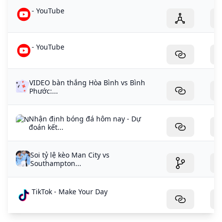
- YouTube
- YouTube
VIDEO bàn thắng Hòa Bình vs Bình
Phước:...
Nhận định bóng đá hôm nay - Dự
đoán kết...
Soi tỷ lệ kèo Man City vs
Southampton...
TikTok - Make Your Day