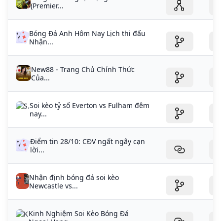
(Premier...
Bóng Đá Anh Hôm Nay Lịch thi đấu
Nhận...
New88 - Trang Chủ Chính Thức
Của...
Soi kèo tỷ số Everton vs Fulham đêm
nay...
Điểm tin 28/10: CĐV ngất ngây cạn
lời...
Nhận định bóng đá soi kèo
Newcastle vs...
Kinh Nghiệm Soi Kèo Bóng Đá