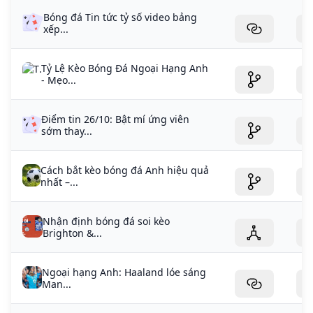
Bóng đá Tin tức tỷ số video bảng
xếp...
Tỷ Lệ Kèo Bóng Đá Ngoại Hạng Anh
- Mẹo...
Điểm tin 26/10: Bật mí ứng viên
sớm thay...
Cách bắt kèo bóng đá Anh hiệu quả
nhất –...
Nhận định bóng đá soi kèo
Brighton &...
Ngoại hạng Anh: Haaland lóe sáng
Man...