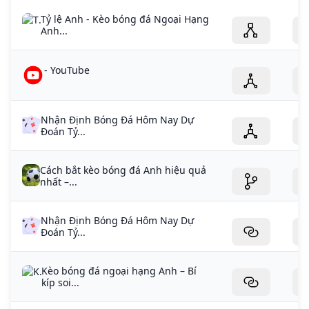
Tỷ lệ Anh - Kèo bóng đá Ngoại Hạng
Anh...
- YouTube
Nhận Định Bóng Đá Hôm Nay Dự
Đoán Tỷ...
Cách bắt kèo bóng đá Anh hiệu quả
nhất –...
Nhận Định Bóng Đá Hôm Nay Dự
Đoán Tỷ...
Kèo bóng đá ngoại hạng Anh – Bí
kíp soi...