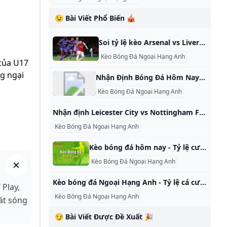
😉 Bài Viết Phổ Biến 🎪
Soi tỷ lệ kèo Arsenal vs Liverpool (23h30 ngày 27/10) Ngoại hạng Anh 2024-2025 Soi kèo Arsenal vs Liverpool (23h30 ngày 27/10), vòng 9 Ngoại hạng Anh 2024-2025. Phân tích tỷ lệ cược trận Arsenal vs Liverpool chính xác nhất trên Báo Giao thông. Duy Anh - 27/10/2024, 06:23 Nhận định, soi tỷ lệ Arsenal vs Liverpool (23h30 ngày 27/10), vòng 9 Ngoại hạng Anh 2024-2025. Phân tích tỷ lệ cược trận Arsenal vs Liverpool chính xác nhất trên Báo Giao thông. Arsenal đang có dấu hiệu chững lại khi có những kết quả thiếu tích cực trong 2 trận gần nhất.
Kèo Bóng Đá Ngoại Hạng Anh
 của U17
g ngại
Nhận Định Bóng Đá Hôm Nay Dự Đoán Tỷ Số Chính Xác Từ Chuyên Gia - Bongdaplus.vn Nhận định bóng đá hôm nay và ngày mai - Dự đoán tỷ số, tỷ lệ, soi kèo, nhận định, đội hình nhanh và chính xác nhất
Kèo Bóng Đá Ngoại Hạng Anh
Nhận định Leicester City vs Nottingham Forest (2h00 26/10) vòng 9 Ngoại hạng Anh: Trận hòa tưng bừng Nhận định, soi tỷ lệ Leicester City vs Nottingham Forest (2h00, 26/10). Dự đoán tỷ số, đội hình dự kiến trận Leicester City vs Nottingham Forest, vòng 9 giải bóng đá Ngoại hạng Anh/Premier League 2024/25. Cập nhật: 06:39 | 25/10/2024Theo dõi KTCK trên Chia sẻ Nhận định, soi tỷ lệ Leicester City vs Nottingham Forest (2h00, 26/10). Dự đoán tỷ số, đội hình dự kiến trận Leicester City vs Nottingham Forest, vòng 9 giải bóng đá Ngoại hạng Anh/Premier League 2024/25.
Kèo Bóng Đá Ngoại Hạng Anh
Kèo bóng đá hôm nay - Tỷ lệ cược bóng đá - Kèo nhà cái Tỷ lệ kèo bóng đá - Xem tỷ lệ bóng đá hôm nay, tỉ lệ cược bóng đá, kèo nhà cái trực tuyến, tỷ lệ ma cao, châu Á mới nhất. BXH BXH BXH BXH BXH BXH BXH BXH BXH BXH BXH BXH BXH BXH BXH BXH BXH BXH BXH BXH BXH BXH BXH BXH BXH BXH BXH BXH BXH BXH BXH BXH BXH BXH BXH BXH BXH BXH BXH BXH
Kèo Bóng Đá Ngoại Hạng Anh
Kèo bóng đá Ngoại Hạng Anh - Tỷ lệ cá cược bóng đá Anh Kèo Ngoại Hạng Anh mới nhất - Xem tỷ lệ kèo bóng đá Anh cùng những biến động tỷ lệ cá cược bóng đá Ngoại hạng Anh hôm nay. Vòng 1Vòng 2Vòng 3Vòng 4Vòng 5Vòng 6Vòng 7Vòng 8Vòng 9Vòng 10Vòng 11Vòng 12Vòng 13Vòng 14Vòng 15Vòng 16Vòng 17Vòng 18Vòng 19Vòng 20Vòng 21Vòng 22Vòng 23Vòng 24Vòng 25Vòng 26Vòng 27Vòng 28Vòng 29Vòng 30Vòng 31Vòng 32Vòng 33Vòng 34Vòng 35Vòng 36Vòng 37Vòng 38 Tỷ lệ kèo Ngoại Hạng Anh Tỷ lệ kèo Hạng Nhất Anh Tỷ lệ kèo Liên Đoàn Anh Tỷ lệ kèo Cúp FA Tỷ lệ kèo Emirates Cup Tỷ lệ kèo England Conference Tỷ lệ kèo FA Trophy Tỷ lệ kèo Football League Trophy Tỷ lệ kèo League One Tỷ lệ kèo Nữ Anh Tỷ lệ kèo Siêu Cúp Anh Tỷ lệ kèo Cúp Johnstones Tỷ lệ kèo League Two Tỷ lệ kèo Cúp Liên Đoàn U21 Anh Tỷ lệ kèo U23 Anh Kèo bóng đá Ngoại Hạng Anh trực tuyến mới nhất của các trận đấu ngày hôm nay ngày 15/03/2025 cập nhật liên tục theo thời gian thực, theo múi giờ của Việt Nam.
Play,
Kèo Bóng Đá Ngoại Hạng Anh
át sóng
😏 Bài Viết Được Đề Xuất 🎉