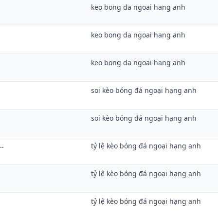
keo bong da ngoai hang anh
keo bong da ngoai hang anh
keo bong da ngoai hang anh
soi kèo bóng đá ngoại hạng anh
soi kèo bóng đá ngoại hạng anh
..
tỷ lệ kèo bóng đá ngoại hạng anh
tỷ lệ kèo bóng đá ngoại hạng anh
tỷ lệ kèo bóng đá ngoại hạng anh