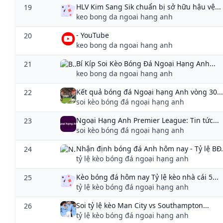
HLV Kim Sang Sik chuẩn bị sở hữu hậu vệ...
19
keo bong da ngoai hang anh
- YouTube
20
keo bong da ngoai hang anh
Bí Kíp Soi Kèo Bóng Đá Ngoại Hạng Anh...
21
keo bong da ngoai hang anh
Kết quả bóng đá Ngoại hạng Anh vòng 30...
22
soi kèo bóng đá ngoại hạng anh
Ngoại Hạng Anh Premier League: Tin tức...
23
soi kèo bóng đá ngoại hạng anh
Nhận định bóng đá Anh hôm nay - Tỷ lệ BĐ.
24
tỷ lệ kèo bóng đá ngoại hạng anh
Kèo bóng đá hôm nay Tỷ lệ kèo nhà cái 5...
25
tỷ lệ kèo bóng đá ngoại hạng anh
Soi tỷ lệ kèo Man City vs Southampton...
26
tỷ lệ kèo bóng đá ngoại hạng anh