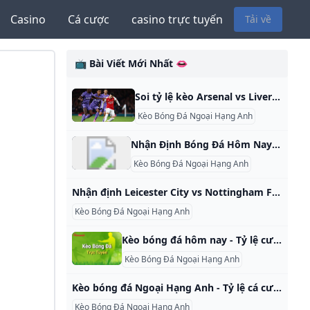
Casino
Cá cược
casino trực tuyến
Tải về
📺 Bài Viết Mới Nhất 👄
Soi tỷ lệ kèo Arsenal vs Liverpool (23h30 ngày 27/10) Ngoại hạng Anh 2024-2025 Soi kèo Arsenal vs Liverpool (23h30 ngày 27/10), vòng 9 Ngoại hạng Anh 2024-2025. Phân tích tỷ lệ cược trận Arsenal vs Liverpool chính xác nhất trên Báo Giao thông. Duy Anh - 27/10/2024, 06:23 Nhận định, soi tỷ lệ Arsenal vs Liverpool (23h30 ngày 27/10), vòng 9 Ngoại hạng Anh 2024-2025. Phân tích tỷ lệ cược trận Arsenal vs Liverpool chính xác nhất trên Báo Giao thông. Arsenal đang có dấu hiệu chững lại khi có những kết quả thiếu tích cực trong 2 trận gần nhất.
Kèo Bóng Đá Ngoại Hạng Anh
Nhận Định Bóng Đá Hôm Nay Dự Đoán Tỷ Số Chính Xác Từ Chuyên Gia - Bongdaplus.vn Nhận định bóng đá hôm nay và ngày mai - Dự đoán tỷ số, tỷ lệ, soi kèo, nhận định, đội hình nhanh và chính xác nhất
Kèo Bóng Đá Ngoại Hạng Anh
Nhận định Leicester City vs Nottingham Forest (2h00 26/10) vòng 9 Ngoại hạng Anh: Trận hòa tưng bừng Nhận định, soi tỷ lệ Leicester City vs Nottingham Forest (2h00, 26/10). Dự đoán tỷ số, đội hình dự kiến trận Leicester City vs Nottingham Forest, vòng 9 giải bóng đá Ngoại hạng Anh/Premier League 2024/25. Cập nhật: 06:39 | 25/10/2024Theo dõi KTCK trên Chia sẻ Nhận định, soi tỷ lệ Leicester City vs Nottingham Forest (2h00, 26/10). Dự đoán tỷ số, đội hình dự kiến trận Leicester City vs Nottingham Forest, vòng 9 giải bóng đá Ngoại hạng Anh/Premier League 2024/25.
Kèo Bóng Đá Ngoại Hạng Anh
Kèo bóng đá hôm nay - Tỷ lệ cược bóng đá - Kèo nhà cái Tỷ lệ kèo bóng đá - Xem tỷ lệ bóng đá hôm nay, tỉ lệ cược bóng đá, kèo nhà cái trực tuyến, tỷ lệ ma cao, châu Á mới nhất. BXH BXH BXH BXH BXH BXH BXH BXH BXH BXH BXH BXH BXH BXH BXH BXH BXH BXH BXH BXH BXH BXH BXH BXH BXH BXH BXH BXH BXH BXH BXH BXH BXH BXH BXH BXH BXH BXH BXH BXH
Kèo Bóng Đá Ngoại Hạng Anh
Kèo bóng đá Ngoại Hạng Anh - Tỷ lệ cá cược bóng đá Anh Kèo Ngoại Hạng Anh mới nhất - Xem tỷ lệ kèo bóng đá Anh cùng những biến động tỷ lệ cá cược bóng đá Ngoại hạng Anh hôm nay. Vòng 1Vòng 2Vòng 3Vòng 4Vòng 5Vòng 6Vòng 7Vòng 8Vòng 9Vòng 10Vòng 11Vòng 12Vòng 13Vòng 14Vòng 15Vòng 16Vòng 17Vòng 18Vòng 19Vòng 20Vòng 21Vòng 22Vòng 23Vòng 24Vòng 25Vòng 26Vòng 27Vòng 28Vòng 29Vòng 30Vòng 31Vòng 32Vòng 33Vòng 34Vòng 35Vòng 36Vòng 37Vòng 38 Tỷ lệ kèo Ngoại Hạng Anh Tỷ lệ kèo Hạng Nhất Anh Tỷ lệ kèo Liên Đoàn Anh Tỷ lệ kèo Cúp FA Tỷ lệ kèo Emirates Cup Tỷ lệ kèo England Conference Tỷ lệ kèo FA Trophy Tỷ lệ kèo Football League Trophy Tỷ lệ kèo League One Tỷ lệ kèo Nữ Anh Tỷ lệ kèo Siêu Cúp Anh Tỷ lệ kèo Cúp Johnstones Tỷ lệ kèo League Two Tỷ lệ kèo Cúp Liên Đoàn U21 Anh Tỷ lệ kèo U23 Anh Kèo bóng đá Ngoại Hạng Anh trực tuyến mới nhất của các trận đấu ngày hôm nay ngày 15/03/2025 cập nhật liên tục theo thời gian thực, theo múi giờ của Việt Nam.
Kèo Bóng Đá Ngoại Hạng Anh