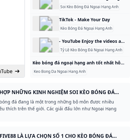
Soi Kèo Bóng Đá Ngoại Hạng Anh
TikTok - Make Your Day
Kèo Bóng Đá Ngoại Hạng Anh
- YouTube Enjoy the videos and music you love, upload original content, and share it all with friends, family, and the world on YouTube.
Tỷ Lệ Kèo Bóng Đá Ngoại Hạng Anh
Kèo bóng đá ngoại hạng anh tốt nhất hôm nay 2022/23 #Betting SiteBonusBet Now 1M885.0Thưởng Đến 3.388.000 VNĐXem Đánh GiáCược ngay2W884.9THƯỞNG ĐẾN 1.500.000 VNĐXem Đánh GiáCược ngay3FUN884.9Thưởng Đến 6.000.000 VNĐXem Đánh GiáCược ngay4188BET4.8Thưởng Chào Mừng Đến 1.500.000 VNĐXem Đánh GiáCược ngay512Bet4.8Thưởng Đến 1.800.000 VNĐXem Đánh GiáCược ngay Tỷ lệ cược đội vô địch tại Premier League được trao cho tất cả các đội vẫn có cơ hội nâng cao chức vô địch Premier League vào cuối mùa giải. Các tỷ lệ cược Premiership này được cập nhật trong suốt mùa giải cho đến khi một đội giành được danh hiệu.
uTube
Keo Bong Da Ngoai Hang Anh
HỢP NHỮNG KINH NGHIỆM SOI KÈO BÓNG ĐÁ
 HẠNG ANH
 bóng đá đang là một trong những bộ môn được nhiều
êu thích trên thế giới. Các giải đấu lớn như Ngoại Hạng
n được người hâm mộ trên sân cỏ và sân cá cược. Trong
t sau đây hãy cùng LauBongDa tìm hiểu về soi kèo bóng đá
ạng Anh để nâng cao cơ hội thắng cược nha!
 FIVE88 LÀ LỰA CHỌN SỐ 1 CHO KÈO BÓNG ĐÁ