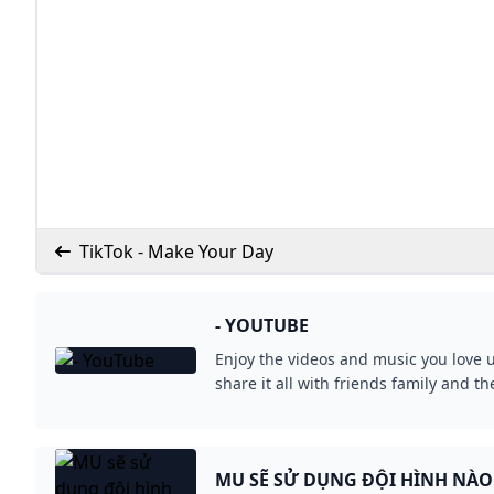
TikTok - Make Your Day
- YOUTUBE
Enjoy the videos and music you love 
share it all with friends family and t
MU SẼ SỬ DỤNG ĐỘI HÌNH NÀO